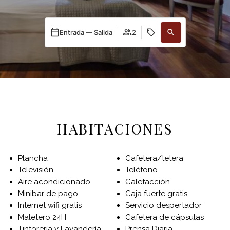
Entrada — Salida
2
HABITACIONES
Plancha
Cafetera/tetera
Televisión
Teléfono
Aire acondicionado
Calefacción
Minibar de pago
Caja fuerte gratis
Internet wifi gratis
Servicio despertador
Maletero 24H
Cafetera de cápsulas
Tintorería y Lavandería
Prensa Diaria